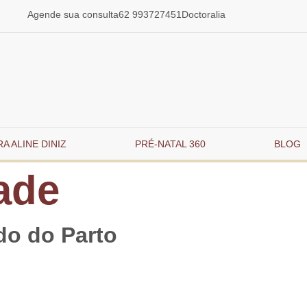
Agende sua consulta
62 993727451
Doctoralia
A ALINE DINIZ
PRÉ-NATAL 360
BLOG
ade
o do Parto