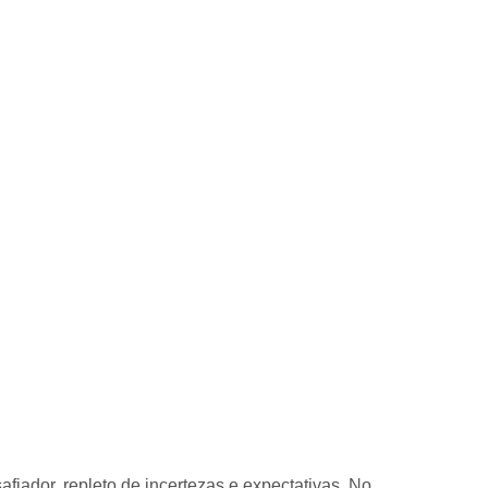
iador, repleto de incertezas e expectativas. No